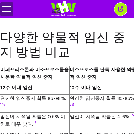
메
이
뉴
창
전
닫
환
기
다양한 약물적 임신 중
지 방법 비교
미페프리스톤과 미소프로스톨을
미소프로스톨 단독 사용한 약
사용한 약물적 임신 중지
적 임신 중지
12
주 이내 임신
12
주 이내 임신
완전한 임신중지 확률
95-98%.
완전한 임신중지 확률
85-95%
1,15
58
임신이 지속될 확률은
0.5%
이
임신이 지속될 확률은
4-6
%
.
5
하로
매우 낮다
.