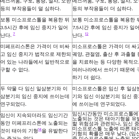
메스꺼움
,
구토
,
통증
,
설사
,
오한
메스꺼움
,
구토
,
통증
,
설사
,
오
등의 부작용들이 덜 심하다
.
등의 부작용들이 더 심하다
.
보통 미소프로스톨을 복용한 뒤
보통 미소프로스톨을 복용한 
3.5
시간 후에 임신 중지가 일어
7.5
시간 후에 임신 중지가 일
7
12
난다
.
난다
.
미페프리스톤은 가격이 더 비싸
미소프로스톨은 가격이 더 싸
고 임신 중지가 법적으로 제한되
궤양
,
관절염
,
출산 후 과출혈 
어 있는 나라들에서 일반적으로
을 치료하는 등 다양한 목적으
구할 수 없다
.
여러나라에서 쓰이기 때문에 
하기 더 쉽다
.
두 약물 다 임신 일삼분기와
이
미소프로스톨은 임신 후
일삼
삼분기의 임신 중지에 쓰이는데
기와 임신 이삼분기의 임신 중
연구되었다
.
에 쓰이는데 연구되었다
.
임신시간동안 미소프로스톨에
임신이 지속되더라도 임신기간
노출되는 것은 태아기형을 유
동안 미페프리스톤에 노출되는
할 위험성과 관련되나
,
임신
미소프로스톨 노출에
따른
태
14
것이 태아의 기형
을 유발한다
기형의 확률은
매우 낮다
. (
임
는 증거는 없다
.
중 미소프로스톨에 노출된
10