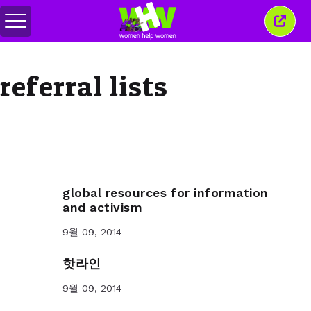
메
이
뉴
창
전
닫
환
기
referral lists
global resources for information
and activism
9월 09, 2014
핫라인
9월 09, 2014