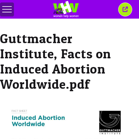
메
이
뉴
창
전
닫
환
기
Guttmacher
Institute, Facts on
Induced Abortion
Worldwide.pdf