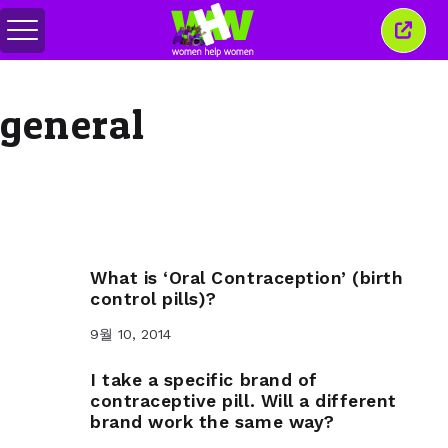
메
이
뉴
창
전
닫
환
기
general
What is ‘Oral Contraception’ (birth
control pills)?
9월 10, 2014
I take a specific brand of
contraceptive pill. Will a different
brand work the same way?