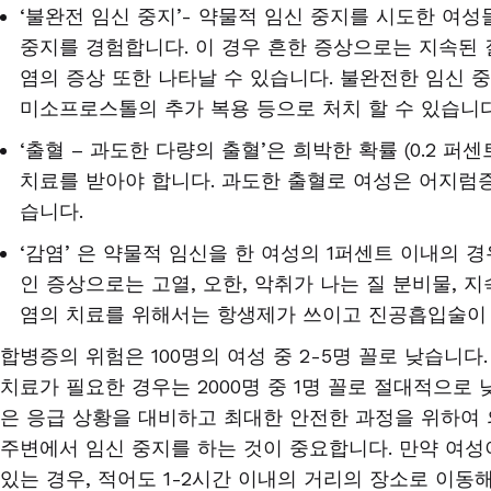
‘
불완전 임신 중지’
-
약물적 임신 중지를 시도한 여성
중지를 경험합니다
.
이 경우 흔한 증상으로는 지속된 
염의 증상 또한 나타날 수 있습니다
.
불완전한 임신 
미소프로스톨의 추가 복용 등으로 처치 할 수 있습니
‘
출혈 – 과도한 다량의 출혈’은 희박한 확률
(0.2
퍼센
치료를 받아야 합니다
.
과도한 출혈로 여성은 어지럼증
습니다
.
‘
감염’ 은 약물적 임신을 한 여성의
1
퍼센트 이내의 경
인 증상으로는 고열
,
오한
,
악취가 나는 질 분비물
,
지
염의 치료를 위해서는 항생제가 쓰이고 진공흡입술이
합병증의 위험은
100
명의 여성 중
2-5
명 꼴로 낮습니다
치료가 필요한 경우는
2000
명 중
1
명 꼴로 절대적으로 
은 응급 상황을 대비하고 최대한 안전한 과정을 위하여 
주변에서 임신 중지를 하는 것이 중요합니다
.
만약 여성
있는 경우
,
적어도
1-2
시간 이내의 거리의 장소로 이동해