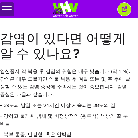
메
이
뉴
창
전
닫
환
기
감염이 있다면 어떻게
알 수 있나요?
임신중지 약 복용 후 감염의 위험은 매우 낮습니다
(
약
1 %).
감염은 매우 드물지만 약물 복용 후 며칠 또는 몇 주 후에 발
생할 수 있는 감염 증상에 주의하는 것이 중요합니다
.
감염
증상은 다음과 같습니다
.
- 39
도의 발열 또는
24
시간 이상 지속되는
38
도의 열
-
강하고 불쾌한 냄새 및 비정상적인
(
황록색
)
색상의 질 분
비물
-
복부 통증
,
민감함
,
혹은 압박감