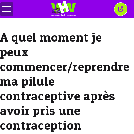
Basculer
Ferm
le
cette
menu
fenêt
A quel moment je
peux
commencer/reprendre
ma pilule
contraceptive après
avoir pris une
contraception