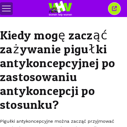
Przełącz
Zamkn
menu
to
okno
Kiedy mogę zacząć
zażywanie pigułki
antykoncepcyjnej po
zastosowaniu
antykoncepcji po
stosunku?
Pigułki antykoncepcyjne można zacząć przyjmować