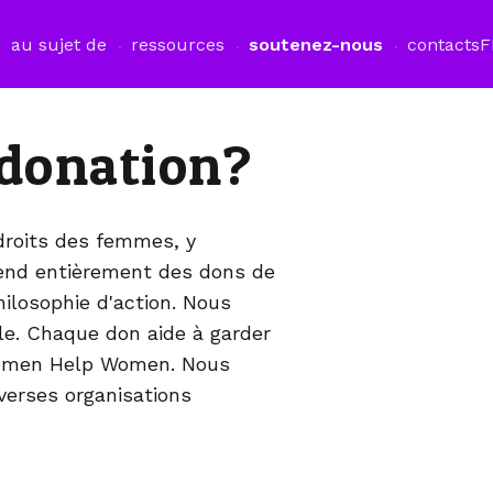
au sujet de
ressources
soutenez-nous
contacts
F
 donation?
 droits des femmes, y
pend entièrement des dons de
hilosophie d'action. Nous
e. Chaque don aide à garder
Women Help Women. Nous
verses organisations