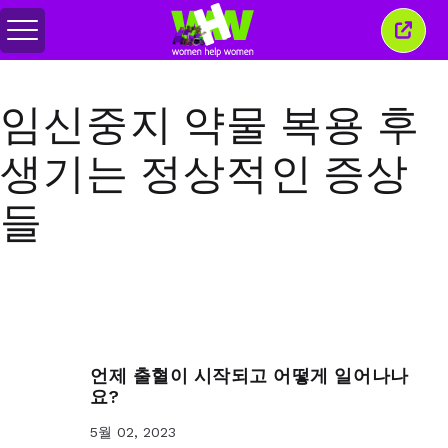
메
이
뉴
창
전
닫
환
기
임신중지 약물 복용 후
생기는 정상적인 증상
들
언제 출혈이 시작되고 어떻게 일어나나
요?
5월 02, 2023