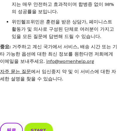
지는 매우 안전하고 효과적이며 합병증 없이
98%
의 성공률을 보입니다
.
위민헬프위민은
훈련을
받은
상담가
,
페미니스트
활동가
및
의사로
구성된
단체로 여러분이 가지고
있을
모든
질문에
답변해
드릴 수 있습니다
.
중요
:
거주하고 계신 국가에서
서비스
,
배송
시간
또는
기
타 가능한
옵션에
대한
최신
정보를 원한다면
저희에게
이메일을
보내주세요.
info@womenhelp.org
자주
묻는
질문
에서
임신중지
약
및
이
서비스에
대한
자
세한
설명을
찾을
수
있습니다
.
뒤로
START