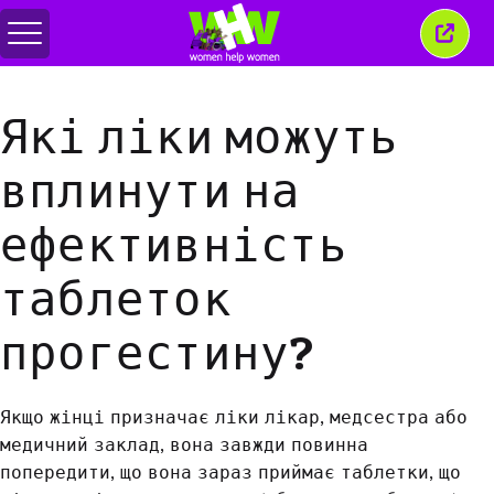
Перемкнути
Закр
меню
це
вікн
Які ліки можуть
вплинути на
ефективність
таблеток
прогестину?
Якщо жінці призначає ліки лікар, медсестра або
медичний заклад, вона завжди повинна
попередити, що вона зараз приймає таблетки, що