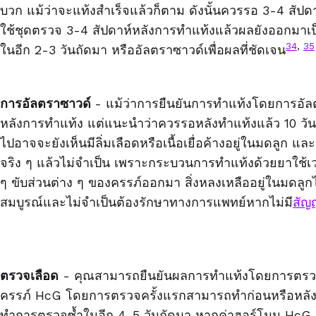
บวก แม้ว่าจะแท้งสำเร็จแล้วก็ตาม ดังนั้นควรรอ
3-4
สัปด
ใช้ชุดตรวจ
3-4
สัปดาห์หลังการทำแท้งแล้วผลยังออกมาเ
34
,
35
ในอีก
2-3
วันถัดมา หรืออัลตราซาวด์เพื่อผลที่ชัดเจน
การอัลตราซาวด์
-
แม้ว่าการยืนยันการทำแท้งโดยการอั
หลังการทำแท้ง แต่แนะนำว่าควรรอหลังทำแท้งแล้ว
10
วั
ไปอาจจะยังเห็นมีลิ่มเลือดหรือเนื้อเยื่อค้างอยู่ในมดลูก 
จริง ๆ แล้วไม่จำเป็น เพราะกระบวนการทำแท้งด้วยยาใช้เ
ๆ ขับส่วนต่าง ๆ ของครรภ์ออกมา สิ่งหลงเหลืออยู่ในมดลูก
สมบูรณ์และไม่จำเป็นต้องรักษาทางการแพทย์หากไม่มี
สัญ
ตรวจเลือด
- คุณสามารถยืนยันผลการทำแท้งโดยการตรวจเล
ครรภ์ HcG โดยการตรวจครั้งแรกสามารถทำก่อนหรือหลังกา
ทำการตรวจซ้ำในอีก 4-5 วันถัดมา หากค่าฮอร์โมน HcG