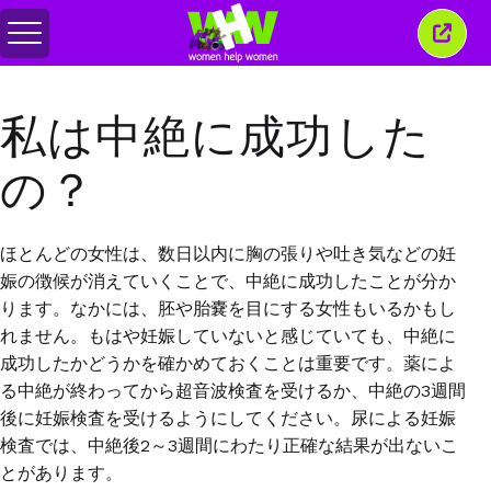
メ
こ
ニ
の
ュ
ウ
ー
ィ
私は中絶に成功した
の
ン
切
ド
り
ウ
の？
替
を
え
閉
じ
る
ほとんどの女性は、数日以内に胸の張りや吐き気などの妊
娠の徴候が消えていくことで、中絶に成功したことが分か
ります。なかには、胚や胎嚢を目にする女性もいるかもし
れません。もはや妊娠していないと感じていても、中絶に
成功したかどうかを確かめておくことは重要です。薬によ
る中絶が終わってから超音波検査を受けるか、中絶の
3
週間
後に妊娠検査を受けるようにしてください。尿による妊娠
検査では、中絶後
2
～
3
週間にわたり正確な結果が出ないこ
とがあります。