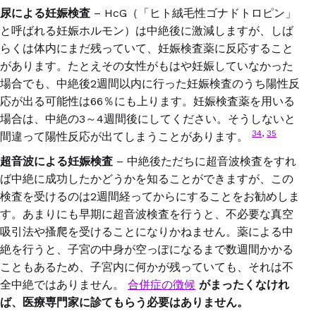
尿による妊娠検査
– HcG
（「ヒト絨毛性ゴナドトロピン」
と呼ばれる妊娠ホルモン）は中絶後に激減しますが、しば
らくは体内にまだ残っていて、妊娠検査薬に反応すること
があります。たとえその女性がもはや妊娠していなかった
場合でも、中絶後
2
週間以内に行った妊娠検査のうち陽性反
応が出る可能性は
66
％にも上ります。妊娠検査薬を用いる
場合は、中絶の
3
～
4
週間後にしてください。そうしないと
34
,
35
間違って陽性反応が出てしまうことがあります。
超音波による妊娠検査
–
中絶後ただちに超音波検査をすれ
ば中絶に成功したかどうかを知ることができますが、この
検査を受けるのは
2
週間経ってからにすることをお勧めしま
す。あまりにも早期に超音波検査を行うと、不必要な真空
吸引法や搔爬を受けることになりかねません。薬による中
絶を行うと、子宮の中身が空っぽになるまで数週間かかる
こともあるため、子宮内に何かが残っていても、それは不
全中絶ではありません。
合併症の徴候
がまったくなけれ
ば、医療専門家に診てもらう必要はありません。