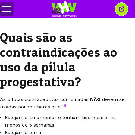
Alternar
Fecha
menu
esta
janel
Quais são as
contraindicações ao
uso da pílula
progestativa?
As pílulas contraceptivas combinadas
NÃO
devem ser
46
usadas por mulheres que:
Estejam a amamentar e tenham tido o parto há
menos de 6 semanas.
Estejam a tomar