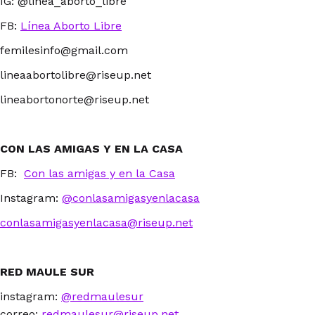
IG: @linea_aborto_libre
FB:
Línea Aborto Libre
femilesinfo@gmail.com
lineaabortolibre@riseup.net
lineabortonorte@riseup.net
CON LAS AMIGAS Y EN LA CASA
FB:
Con las amigas y en la Casa
Instagram:
@conlasamigasyenlacasa
conlasamigasyenlacasa@riseup.net
RED MAULE SUR
instagram:
@redmaulesur
correo:
redmaulesur@riseup.net