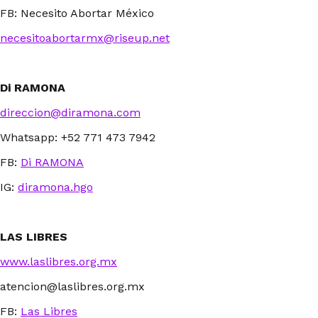
FB: Necesito Abortar México
necesitoabortarmx@riseup.net
Di RAMONA
direccion@diramona.com
Whatsapp: +52 771 473 7942
FB:
Di RAMONA
IG:
diramona.hgo
LAS LIBRES
www.laslibres.org.mx
atencion@laslibres.org.mx
FB:
Las Libres