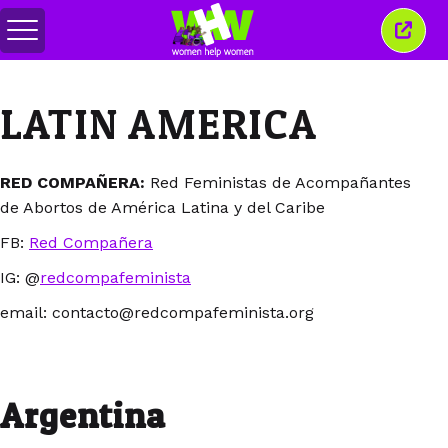
Toggle
Close
menu
this
wind
LATIN AMERICA
RED COMPAÑERA:
Red Feministas de Acompañantes
de Abortos de América Latina y del Caribe
FB:
Red Compañera
IG: @
redcompafeminista
email: contacto@redcompafeminista.org
Argentina