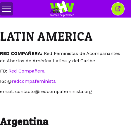
Togol
Tutu
menu
tetin
ini
LATIN AMERICA
RED COMPAÑERA:
Red Feministas de Acompañantes
de Abortos de América Latina y del Caribe
FB:
Red Compañera
IG: @
redcompafeminista
email: contacto@redcompafeminista.org
Argentina