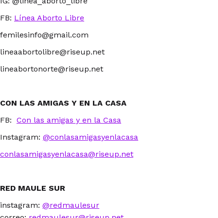
IG: @linea_aborto_libre
FB:
Línea Aborto Libre
femilesinfo@gmail.com
lineaabortolibre@riseup.net
lineabortonorte@riseup.net
CON LAS AMIGAS Y EN LA CASA
FB:
Con las amigas y en la Casa
Instagram:
@conlasamigasyenlacasa
conlasamigasyenlacasa@riseup.net
RED MAULE SUR
instagram:
@redmaulesur
correo:
redmaulesur@riseup.net