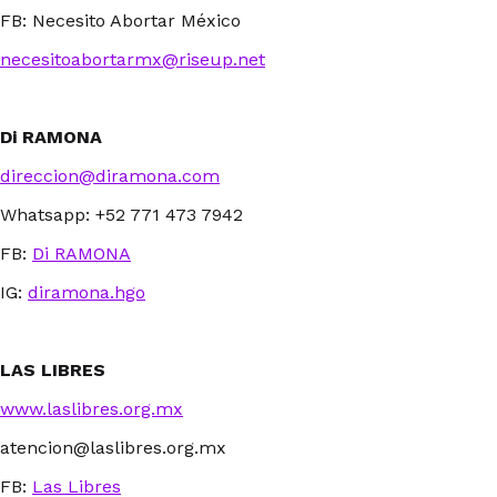
FB: Necesito Abortar México
necesitoabortarmx@riseup.net
Di RAMONA
direccion@diramona.com
Whatsapp: +52 771 473 7942
FB:
Di RAMONA
IG:
diramona.hgo
LAS LIBRES
www.laslibres.org.mx
atencion@laslibres.org.mx
FB:
Las Libres