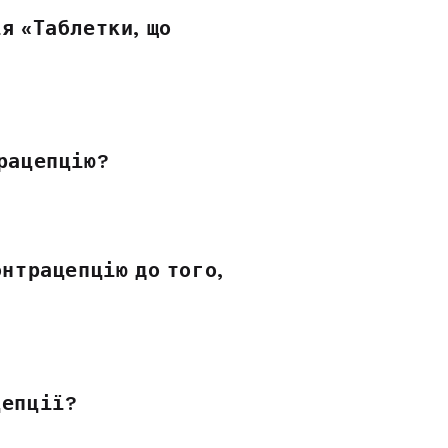
я «Таблетки, що
трацепцію?
онтрацепцію до того,
цепції?