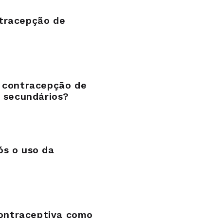
tracepção de
a contracepção de
s secundários?
ós o uso da
 contraceptiva como