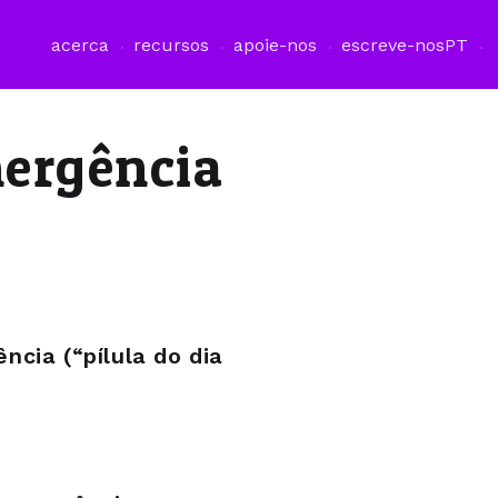
acerca
recursos
apoie-nos
escreve-nos
PT
mergência
cia (“pílula do dia