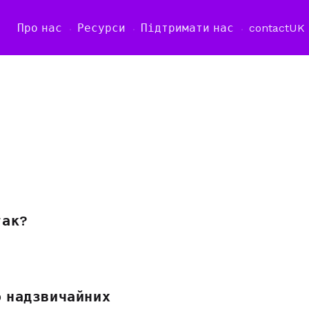
Про нас
Ресурси
Підтримати нас
contact
UK
так?
о надзвичайних