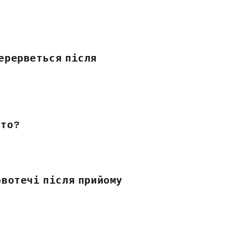
перерветься після
ато?
ровотечі після прийому