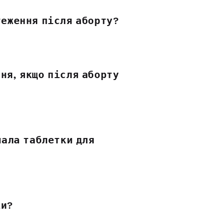
теження після аборту?
ня, якщо після аборту
мала таблетки для
ки?