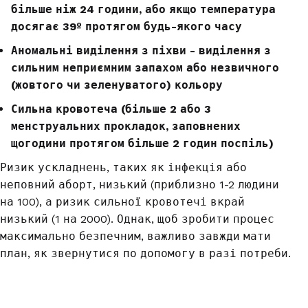
більше ніж 24 години, або якщо температура
досягає
39º
протягом будь-якого
часу
Аномальні виділення з піхви - виділення з
сильним неприємним
запахом
або незвичного
(жовтого чи
зеленуватого)
кольору
Сильна
кровотеча
(більше 2 або 3
менструальних прокладок, заповнених
щогодини протягом більше 2
годин
поспіль)
Ризик ускладнень, таких як інфекція або
неповний
аборт,
низький (приблизно 1-2 людини
на 100), а ризик сильної
кровотечі
вкрай
низький (1 на 2000).
Однак,
щоб зробити процес
максимально безпечним, важливо завжди мати
план, як звернутися по допомогу в разі потреби.