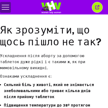
Перемкнути
Закр
меню
це
вікн
Як зрозуміти, що
щось пішло не так?
Ускладнення після аборту за допомогою
таблеток дуже рідкі і є такими ж, як при
мимовільному викидні.
Ознак
ами
ускладнення є:
Сильний біль у животі, який не знімається
знеболювальними або
триває
кілька днів
після прийому
таблеток
Підвищення температури до 38º протягом