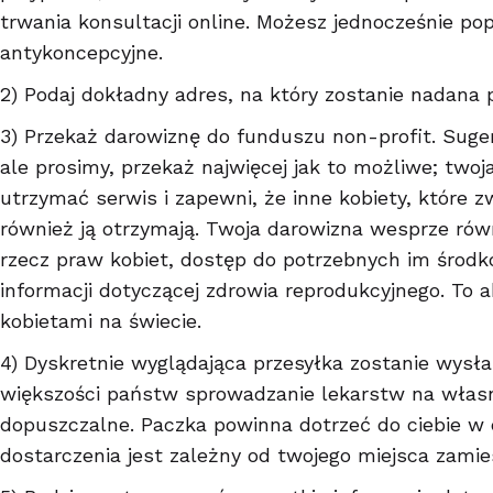
trwania konsultacji online. Możesz jednocześnie pop
antykoncepcyjne.
2) Podaj dokładny adres, na który zostanie nadana 
3) Przekaż darowiznę do funduszu non-profit. Suge
ale prosimy, przekaż najwięcej jak to możliwe; two
utrzymać serwis i zapewni, że inne kobiety, które 
również ją otrzymają. Twoja darowizna wesprze ró
rzecz praw kobiet, dostęp do potrzebnych im środk
informacji dotyczącej zdrowia reprodukcyjnego. To a
kobietami na świecie.
4) Dyskretnie wyglądająca przesyłka zostanie wysła
większości państw sprowadzanie lekarstw na własn
dopuszczalne. Paczka powinna dotrzeć do ciebie w c
dostarczenia jest zależny od twojego miejsca zamie