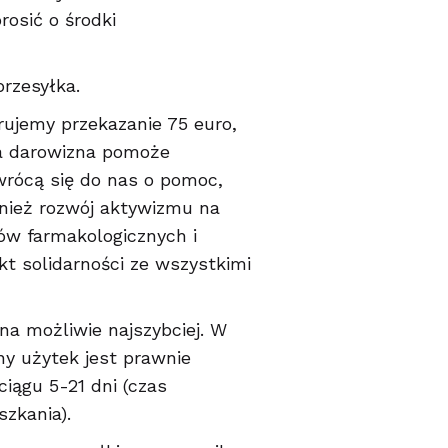
rosić o środki
przesyłka.
rujemy przekazanie 75 euro,
ja darowizna pomoże
zwrócą się do nas o pomoc,
wnież rozwój aktywizmu na
ów farmakologicznych i
kt solidarności ze wszystkimi
na możliwie najszybciej. W
y użytek jest prawnie
iągu 5-21 dni (czas
szkania).