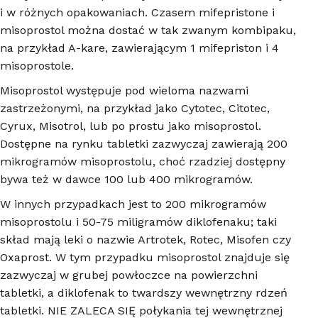
i w różnych opakowaniach. Czasem mifepristone i
misoprostol można dostać w tak zwanym kombipaku,
na przykład A-kare, zawierającym 1 mifepriston i 4
misoprostole.
Misoprostol występuje pod wieloma nazwami
zastrzeżonymi, na przykład jako Cytotec, Citotec,
Cyrux, Misotrol, lub po prostu jako misoprostol.
Dostępne na rynku tabletki zazwyczaj zawierają 200
mikrogramów misoprostolu, choć rzadziej dostępny
bywa też w dawce 100 lub 400 mikrogramów.
W innych przypadkach jest to 200 mikrogramów
misoprostolu i 50-75 miligramów diklofenaku; taki
skład mają leki o nazwie Artrotek, Rotec, Misofen czy
Oxaprost. W tym przypadku misoprostol znajduje się
zazwyczaj w grubej powłoczce na powierzchni
tabletki, a
diklofenak to twardszy wewnętrzny rdzeń
tabletki
. NIE ZALECA SIĘ połykania tej wewnętrznej