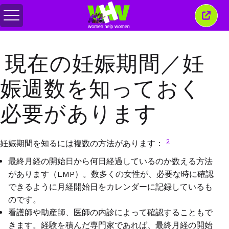
メ
こ
ニ
の
ュ
ウ
ー
ィ
現在の妊娠期間／妊
の
ン
切
ド
り
ウ
娠週数を知っておく
替
を
え
閉
じ
必要があります
る
2
妊娠期間を知るには複数の方法があります：
最終月経の開始日から何日経過しているのか数える方法
があります（
LMP
）。数多くの女性が、必要な時に確認
できるように月経開始日をカレンダーに記録しているも
のです。
看護師や助産師、医師の内診によって確認することもで
きます。経験を積んだ専門家であれば、最終月経の開始