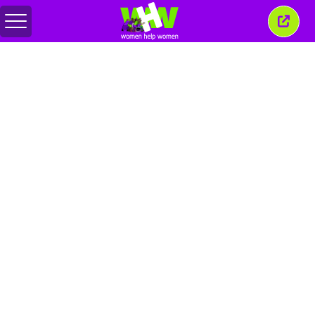
สลับ
ปิด
เมนู
หน้าต่
นี้