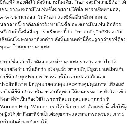
ยี่ห้อที่ตัวเองตั้งไว้ ดังนั้นยาชนิดเดียวกันอาจจะมีหลายยี่ห้อก็ได้
เช่น ยาอะเซตามิโนเฟนซึ่งขายภายใต้ชื่อ พาราเซ็ตตามอล,
APAP, พานาดอล, ไทลินอล และยี่ห้ออื่นๆอีกมากมาย
นอกจากนี้ ยาดังกล่าวยังขายในชื่อ อะเซตามิโนเฟน อีกด้วย
หรือไม่ก็ตั้งชื่ออื่นๆ เราเรียกยานี้ว่า “ยาสามัญ” บริษัทจะไม่
เสียเงินโฆษณายาดังกล่าว ดังนั้นยาเหล่านี้ก็จะถูกกว่ายาที่ต้อง
ทุ่มค่าโฆษณาราคาแพง
ยาที่มีชื่อเสียงโด่งดังอาจจะมีราคาแพง ราคาของยาไม่ได้
หมายถึงว่ายานั้นดีกว่า จริงๆแล้ว ยาสามัญมีสูตรยาเหมือนกับ
ยายี่ห้อดังทุกประการ ยาเหล่านี้มีความปลอดภัยและ
ประสิทธิภาพ มีกฎหมายควบคุมและควบคุมคุณภาพ เพียงแต่
ว่าไม่มียี่ห้อดังเท่านั้น ยาสามัญช่วยให้คนธรรมดาๆทั่วโลกเข้า
ถึงยาที่จำเป็นต้องใช้ในราคาที่สมเหตุสมผลมากกว่า ที่
Women Help Women เราให้บริการยาสามัญเหล่านี้ เพื่อให้ผู้
หญิงได้เข้าถึงยาที่จำเป็นต่อสุขภาพและสามารถควบคุมภาวะ
เจริญพันธ์ของตัวเองได้