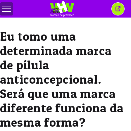
Alternar
Fecha
menu
esta
janel
Eu tomo uma
determinada marca
de pílula
anticoncepcional.
Será que uma marca
diferente funciona da
mesma forma?