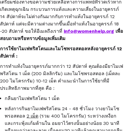
เตรียมช่องทางขอความช่วยเหลือทางการแพทย์ที่รวดเร็วหาก
เกิดเหตุฉุกเฉิน กระบวนการแท้งและความเสี่ยงในอายุครรภ์
14
สัปดาห์
จะไม่ต่างกันมากกับการ
ทำแท้งในอายุครรภ์
12
สัปดาห์ แต่จะมีความต่างมากขึ้น
เมื่อ
ทำแท้งในอายุครรภ์
18
-20
สัปดาห์ ขอให้อีเมลถึงเราที่
info@womenhelp.org
เพื่อ
สอบถามหรือทราบข้อมูลเพิ่มเติม
การใช้ยาไมเฟพริสโตนและไมโซพรอสตอลหลังอายุครรภ์
12
สัปดาห์
:
การทำแท้งในอายุครรภ์มากกว่า
12
สัปดาห์ คุณต้องมียาไมเฟ
พริสโตน
1
เม็ด
(200
มิลลิกรัม
)
และไมโซพรอสตอล
(
เม็ดละ
200
ไมโครกรัม
) 10-12
เม็ด
คำแนะนำในการใช้ยาที่มี
ประสิทธิภาพมากที่สุด คือ
:
กลืนยาไมเฟพริสโตน
1
เม็ด
หลังการกินยาไมเฟพริสโตน
24 - 48
ชั่วโมง วางยาไมโซ
พรอสตอล
2
เม็ด
(
รวม
400
ไมโครกรัม
)
ระหว่างเหงือก
และกระพุ้งแก้มด้านใน อมยาไว้ตรงนั้นอย่างน้อย
30
นาที
หรือจนกว่ายาละลาย เมื่อครบ
30
นาทีแล้วคุณสามารถกลืน