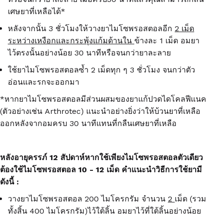
เศษยาที่เหลือได้
*
หลังจากนั้น
3
ชั่วโมงให้วางยาไมโซพรอสตอลอีก
2
เม็ด
ระหว่าง
เหงือกและกระพุ้งแก้มด้านใน
ข้างละ
1
เม็ด อมยา
ไว้ตรงนั้นอย่างน้อย
30
นาทีหรือจนกว่ายาละลาย
ใช้ยาไมโซพรอสตอลซ้ำ
2
เม็ดทุก ๆ
3
ชั่วโมง จนกว่าตัว
อ่อนและรกจะออกมา
*หากยาไมโซพรอสตอลมีส่วนผสมของยาแก้ปวดไดโคลฟีแนค
(ตัวอย่างเช่น Arthrotec) แนะนำอย่างยิ่งว่าให้บ้วนยาที่เหลือ
ออกหลังจากอมครบ 30 นาทีแทนที่กลืนเศษยาที่เหลือ
หลังอายุครรภ์
12
สัปดาห์หากใช้เพียงไมโซพรอสตอลตัวเดียว
ต้องใช้ไมโซพรอสตอล
10 - 12
เม็ด คำแนะนำวิธีการใช้ยามี
ดังนี้
:
วางยาไมโซพรอสตอล
200
ไมโครกรัม จำนวน
2
เม็ด
(
รวม
ทั้งสิ้น
400
ไมโครกรัม
)
ไว้ใต้ลิ้น อมยาไว้ที่ใต้ลิ้นอย่างน้อย