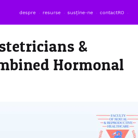
despre
resurse
susține-ne
contact
RO
stetricians &
ombined Hormonal