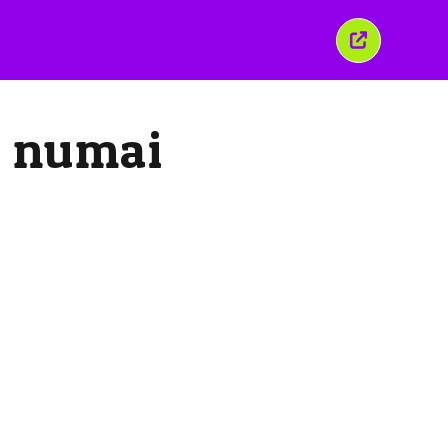
Închide
această
fereastră
ei numai