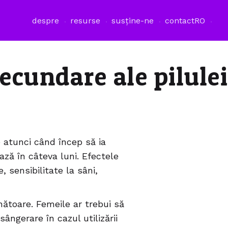
despre
resurse
susține-ne
contact
RO
secundare ale pilul
 atunci când încep să ia
ază în câteva luni. Efectele
 sensibilitate la sâni,
ătoare. Femeile ar trebui să
sângerare în cazul utilizării