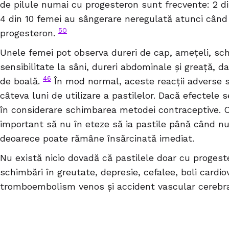
de pilule numai cu progesteron sunt frecvente: 2 di
4 din 10 femei au sângerare neregulată atunci când
50
progesteron.
Unele femei pot observa dureri de cap, amețeli, sch
sensibilitate la sâni, dureri abdominale și greață,
46
de boală.
În mod normal, aceste reacții adverse 
câteva luni de utilizare a pastilelor. Dacă efectele
în considerare schimbarea metodei contraceptive. 
important să nu în eteze să ia pastile până când n
deoarece poate rămâne însărcinată imediat.
Nu există nicio dovadă că pastilele doar cu proges
schimbări în greutate, depresie, cefalee, boli cardio
tromboembolism venos și accident vascular cerebra