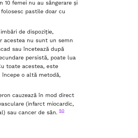
n 10 femei nu au sângerare și
 folosesc pastile doar cu
imbări de dispoziție,
 dar acestea nu sunt un semn
scad sau încetează după
 secundare persistă, poate lua
Cu toate acestea, este
u începe o altă metodă,
teron cauzează în mod direct
vasculare (infarct miocardic,
50
l) sau cancer de sân.