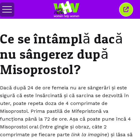
Comută
Închi
meniul
aceas
ferea
Ce se întâmplă dacă
nu sângerez după
Misoprostol?
Dacă după 24 de ore femeia nu are sângerări și este
sigură că este însărcinată și că sarcina se dezvoltă în
uter, poate repeta doza de 4 comprimate de
Misoprostol. Prima pastilă de Mifepristonă va
funcționa până la 72 de ore. Așa că poate pune încă 4
Misoprostol oral (între gingie și obraz, câte 2
comprimate pe fiecare parte
link la imagine
) și lăsa să