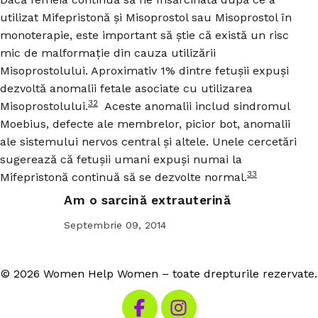
utilizat Mifepristonă și Misoprostol sau Misoprostol în
monoterapie, este important să știe că există un risc
mic de malformație din cauza utilizării
Misoprostolului. Aproximativ 1% dintre fetușii expuși
dezvoltă anomalii fetale asociate cu utilizarea
32
Misoprostolului.
Aceste anomalii includ sindromul
Moebius, defecte ale membrelor, picior bot, anomalii
ale sistemului nervos central și altele. Unele cercetări
sugerează că fetușii umani expuși numai la
33
Mifepristonă continuă să se dezvolte normal.
Am o sarcină extrauterină
Septembrie 09, 2014
© 2026 Women Help Women – toate drepturile rezervate.
Vizitează Facebook-ul nostru
Vizitează Instagram-ul n