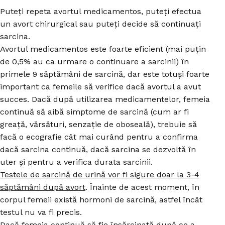
Puteți repeta avortul medicamentos, puteți efectua
un avort chirurgical sau puteți decide să continuați
sarcina.
Avortul medicamentos este foarte eficient (mai puțin
de 0,5% au ca urmare o continuare a sarcinii) în
primele 9 săptămâni de sarcină, dar este totuși foarte
important ca femeile să verifice dacă avortul a avut
succes. Dacă după utilizarea medicamentelor, femeia
continuă să aibă simptome de sarcină (cum ar fi
greață, vărsături, senzație de oboseală), trebuie să
facă o ecografie cât mai curând pentru a confirma
dacă sarcina continuă, dacă sarcina se dezvoltă în
uter și pentru a verifica durata sarcinii.
Testele de sarcină de urină vor fi sigure doar la 3-4
săptămâni după avort
. Înainte de acest moment, în
corpul femeii există hormoni de sarcină, astfel încât
testul nu va fi precis.
Dacă femeia continuă să fie însărcinată după ce a