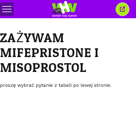
Przełącz
Zamkn
menu
to
okno
ZAŻYWAM
MIFEPRISTONE I
MISOPROSTOL
proszę wybrać pytanie z tabeli po lewej stronie.