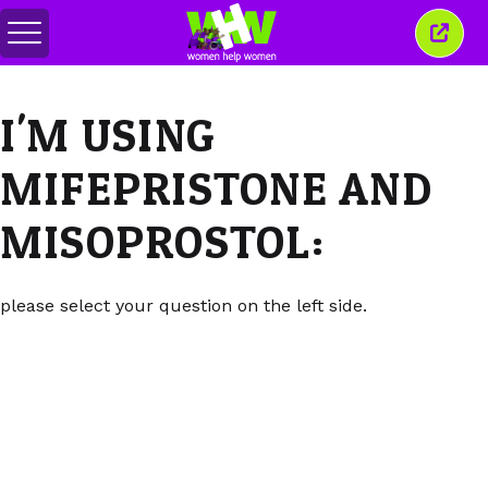
Переключить
Закр
меню
это
окно
I'M USING
MIFEPRISTONE AND
MISOPROSTOL:
please select your question on the left side.