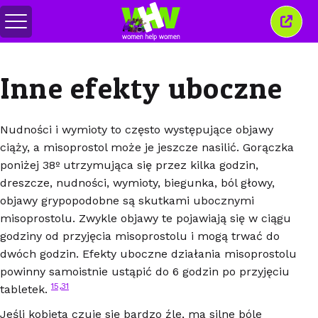
Przełącz
Zamkn
menu
to
okno
Inne efekty uboczne
Nudności i wymioty to często występujące objawy
ciąży, a misoprostol może je jeszcze nasilić. Gorączka
poniżej 38º utrzymująca się przez kilka godzin,
dreszcze, nudności, wymioty, biegunka, ból głowy,
objawy grypopodobne są skutkami ubocznymi
misoprostolu. Zwykle objawy te pojawiają się w ciągu
godziny od przyjęcia misoprostolu i mogą trwać do
dwóch godzin. Efekty uboczne działania misoprostolu
powinny samoistnie ustąpić do 6 godzin po przyjęciu
1
5,31
tabletek.
Jeśli kobieta czuje się bardzo źle, ma silne bóle