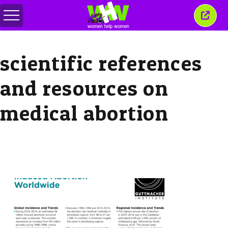
メ
こ
ニ
の
ュ
ウ
ー
ィ
scientific references
の
ン
切
ド
り
ウ
and resources on
替
を
え
閉
じ
medical abortion
る