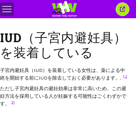
メ
こ
ニ
の
ュ
ウ
ー
ィ
IUD（子宮内避妊具）
の
ン
切
ド
り
ウ
を装着している
替
を
え
閉
じ
る
子宮内避妊具（
IUD
）を装着している女性は、薬による中
1,
2
絶を開始する前に
IUD
を除去しておく必要があります。
.
ただし子宮内避妊具の避妊効果は非常に高いため、この避
妊方法を採用している人が妊娠する可能性はごくわずかで
21
す。