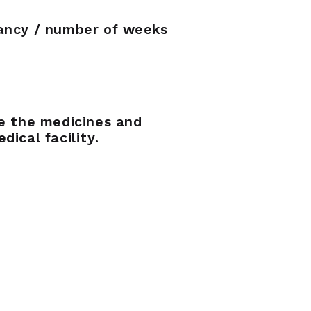
nancy / number of weeks
se the medicines and
ical facility.