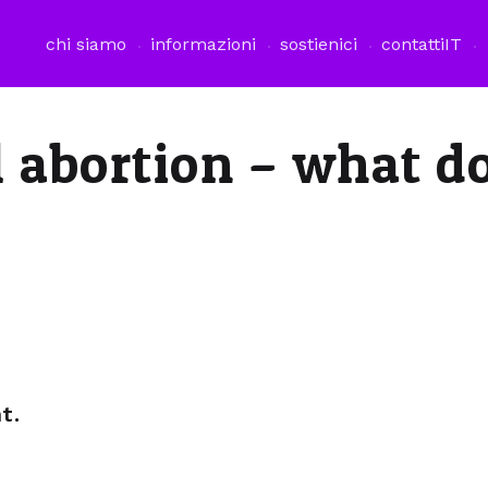
chi siamo
informazioni
sostienici
contatti
IT
 abortion – what do
t.