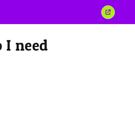
Chiudi
questa
finestra
 I need