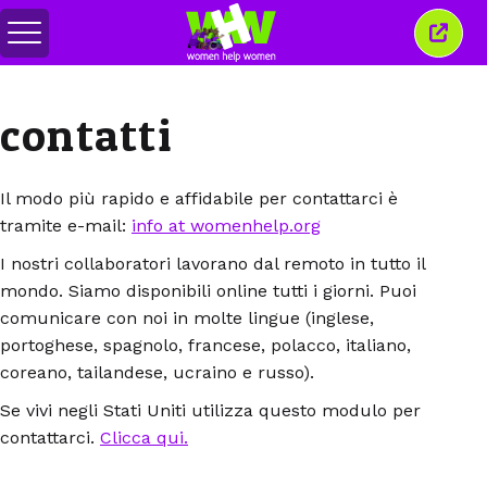
Attiva/disattiva
Chiud
menu
quest
finest
contatti
Il modo più rapido e affidabile per contattarci è
tramite e-mail:
info at womenhelp.org
I nostri collaboratori lavorano dal remoto in tutto il
mondo. Siamo disponibili online tutti i giorni. Puoi
comunicare con noi in molte lingue (inglese,
portoghese, spagnolo, francese, polacco, italiano,
coreano, tailandese, ucraino e russo).
Se vivi negli Stati Uniti utilizza questo modulo per
contattarci.
Clicca qui.