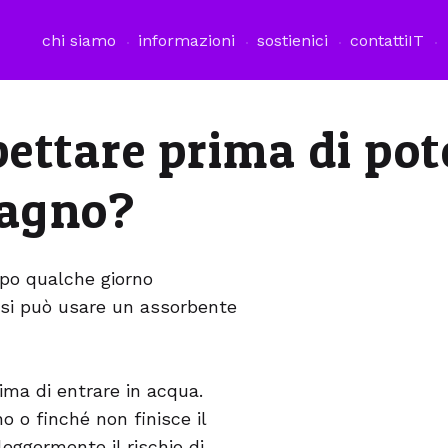
chi siamo
informazioni
sostienici
contatti
IT
ettare prima di pot
bagno?
opo qualche giorno
, si può usare un assorbente
ma di entrare in acqua.
o o finché non finisce il
eggermente il rischio di