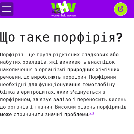
Перемкнути
Закр
меню
це
вікн
Що таке порфірія?
Порфірії - це група рідкісних спадкових або
набутих розладів, які виникають внаслідок
накопичення в організмі природних хімічних
речовин, що виробляють порфірин. Порфірини
необхідні для функціонування гемоглобіну -
білка в еритроцитах, який з'єднується з
порфірином, зв'язує залізо і переносить кисень
до органів і тканин. Високий рівень порфіринів
20
може спричинити значні проблеми.