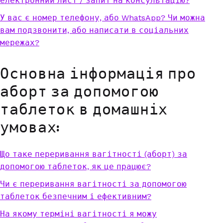
електронний лист / запит на консультацію?
У вас є номер телефону, або WhatsApp? Чи можна
вам подзвонити, або написати в соціальних
мережах?
Основна інформація про
аборт за допомогою
таблеток в домашніх
умовах:
Що таке переривання вагітності (аборт) за
допомогою таблеток, як це працює?
Чи є переривання вагітності за допомогою
таблеток безпечним і ефективним?
На якому терміні вагітності я можу