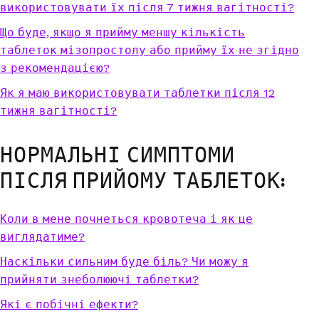
використовувати їх після 7 тижня вагітності?
Що буде, якщо я прийму меншу кількість
таблеток мізопростолу або прийму їх не згідно
з рекомендацією?
Як я маю використовувати таблетки після 12
тижня вагітності?
НОРМАЛЬНІ СИМПТОМИ
ПІСЛЯ ПРИЙОМУ ТАБЛЕТОК:
Коли в мене почнеться кровотеча і як це
виглядатиме?
Наскільки сильним буде біль? Чи можу я
прийняти знеболюючі таблетки?
Які є побічні ефекти?