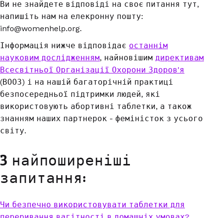
Ви не знайдете відповіді на своє питання тут,
напишіть нам на елекронну пошту:
info@womenhelp.org.
Інформація нижче відповідає
останнім
науковим дослідженням
, найновішим
директивам
Всесвітньої Організації Охорони Здоров'я
(ВООЗ) і на нашій багаторічній практиці
безпосередньої підтримки людей, які
використовують абортивні таблетки, а також
знанням наших партнерок - феміністок з усього
світу.
3 найпоширеніші
запитання:
Чи безпечно використовувати таблетки для
переривання вагітності в домашніх умовах?