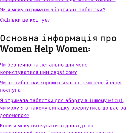
Як я можу отримати абортивні таблетки?
Скільки це коштує?
Основна інформація про
Women Help Women:
Чи безпечно та легально для мене
користуватися цим сервісом?
Чи ці таблетки хорошої якості і чи надійна ця
послуга?
Я отримала таблетки для аборту в іншому місці,
чи можу я в такому випадку звернутись до вас за
допомогою?
Коли я можу очікувати відповіді на