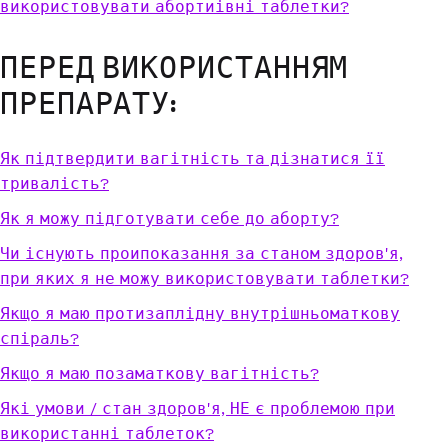
використовувати абортиівні таблетки?
ПЕРЕД ВИКОРИСТАННЯМ
ПРЕПАРАТУ:
Як підтвердити вагітність та дізнатися її
тривалість?
Як я можу підготувати себе до аборту?
Чи існують проипоказання за станом здоров'я,
при яких я не можу використовувати таблетки?
Якщо я маю протизаплідну внутрішньоматкову
спіраль?
Якщо я маю позаматкову вагітність?
Які умови / стан здоров'я, НЕ є проблемою при
використанні таблеток?