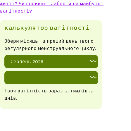
житті? Чи впливають аборти на майбутні
вагітності?
калькулятор вагітності
Обери місяць та преший день твого
регулярного менструального циклу.
Твоя вагітність зараз
…
тижнів
…
днів.