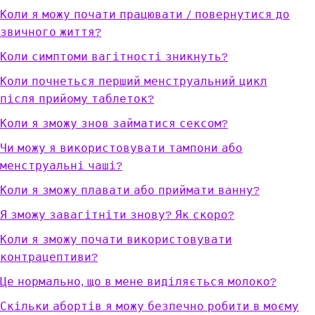
Коли я можу почати працювати / повернутися до
звичного життя?
Коли симптоми вагітності зникнуть?
Коли почнеться перший менструальний цикл
після прийому таблеток?
Коли я зможу знов займатися сексом?
Чи можу я використовувати тампони або
менструальні чаші?
Коли я зможу плавати або приймати ванну?
Я зможу завагітніти знову? Як скоро?
Коли я зможу почати використовувати
контрацептиви?
Це нормально, що в мене виділяється молоко?
Скільки абортів я можу безпечно робити в моєму