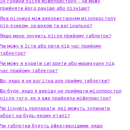
24 години після міфепристону - чи можу
прийняти його раніше або пізніше?
Яка різниця між використанням мізопростолу
під язиком, за щокою та вагінально?
Якщо мене знудить після прийому таблеток?
Чи можу я їсти або пити під час прийому
таблеток?
Чи можу я курити сигарети або марихуану під
час прийому таблеток?
Що, якщо я не вагітна але прийму таблетки?
Що буде, якщо я вирішу не приймати мізопростол
після того, як я вже прийняла міфепристон?
Чи існують препарати, які можуть зупинити
аборт на будь-якому етапі?
Чи таблетки будуть ефективнішими, якщо