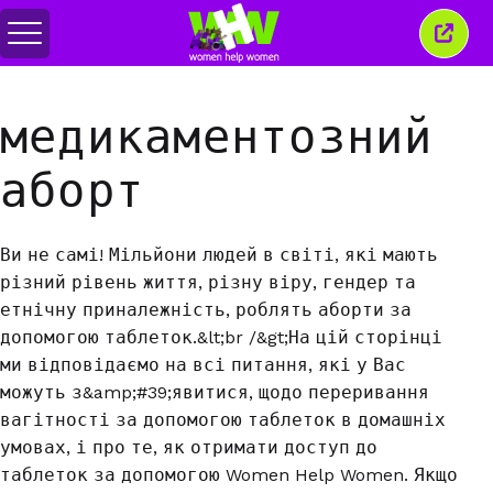
Перемкнути
Закр
меню
це
вікн
медикаментозний
аборт
Ви не самі! Мільйони людей в світі, які мають
різний рівень життя, різну віру, гендер та
етнічну приналежність, роблять аборти за
допомогою таблеток.&lt;br /&gt;На цій сторінці
ми відповідаємо на всі питання, які у Вас
можуть з&amp;#39;явитися, щодо переривання
вагітності за допомогою таблеток в домашніх
умовах, і про те, як отримати доступ до
таблеток за допомогою Women Help Women. Якщо