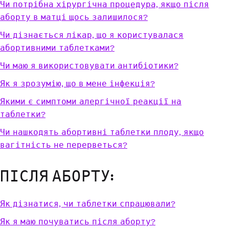
Чи потрібна хірургічна процедура, якщо після
аборту в матці щось залишилося?
Чи дізнається лікар, що я користувалася
абортивними таблетками?
Чи маю я використовувати антибіотики?
Як я зрозумію, що в мене інфекція?
Якими є симптоми алергічної реакції на
таблетки?
Чи нашкодять абортивні таблетки плоду, якщо
вагітність не перерветься?
ПІСЛЯ АБОРТУ:
Як дізнатися, чи таблетки спрацювали?
Як я маю почуватись після аборту?