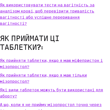
Як використовувати тести на вагітність за
аналізом крові, щоб перевірити тривалість
вагітності або успішне переривання
вагітності?
ЯК ПРИЙМАТИ ЦІ
ТАБЛЕТКИ?:
Як прийняти таблетки, якщо я маю міфепристон і
мізопростол?
Як прийняти таблетки, якщо я маю тільки
мізопростол?
Які види таблеток можуть бути використані для
аборту?
А що, коли я не прийму мізопростол точно через