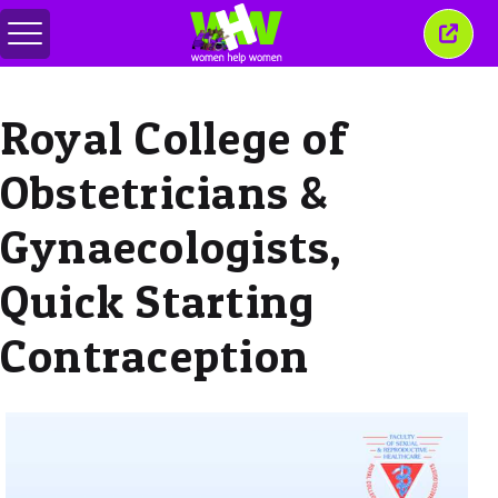
Comută
Închi
meniul
aceas
ferea
Royal College of
Obstetricians &
Gynaecologists,
Quick Starting
Contraception