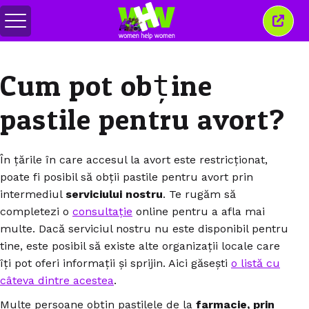
Comută
Închi
meniul
aceas
ferea
Cum pot obține
pastile pentru avort?
În țările în care accesul la avort este restricționat,
poate fi posibil să obții pastile pentru avort prin
intermediul
serviciului nostru
. Te rugăm să
completezi o
consultație
online pentru a afla mai
multe. Dacă serviciul nostru nu este disponibil pentru
tine, este posibil să existe alte organizații locale care
îți pot oferi informații și sprijin. Aici găsești
o listă cu
câteva dintre acestea
.
Multe persoane obțin pastilele de la
farmacie, prin