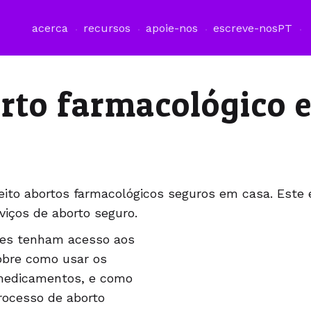
acerca
recursos
apoie-nos
escreve-nos
PT
rto farmacológico 
ito abortos farmacológicos seguros em casa. Este 
viços de aborto seguro.
res tenham acesso aos
obre como usar os
 medicamentos, e como
processo de aborto