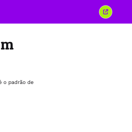
Fechar
esta
janela
em
é o padrão de