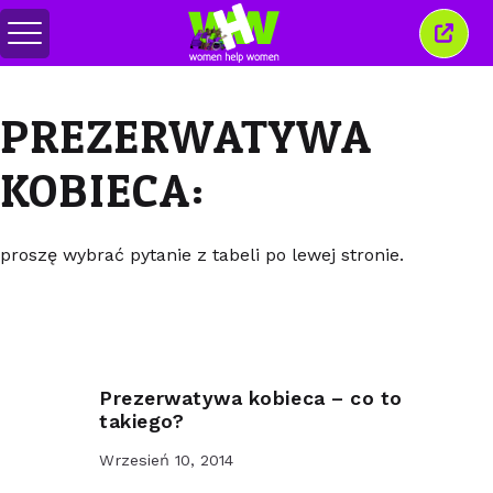
Przełącz
Zamkn
menu
to
okno
PREZERWATYWA
KOBIECA:
proszę wybrać pytanie z tabeli po lewej stronie.
Prezerwatywa kobieca – co to
takiego?
Wrzesień 10, 2014