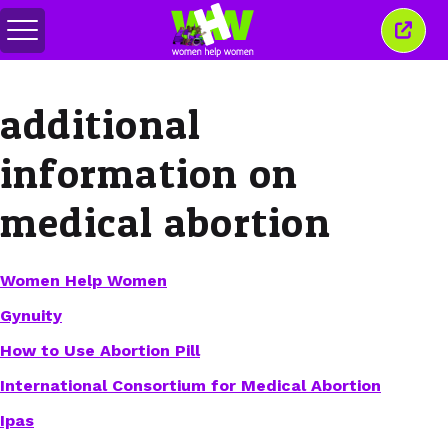
メ
こ
ニ
の
ュ
ウ
ー
ィ
additional
の
ン
切
ド
り
ウ
information on
替
を
え
閉
じ
medical abortion
る
Women Help Women
Gynuity
How to Use Abortion Pill
International Consortium for Medical Abortion
Ipas