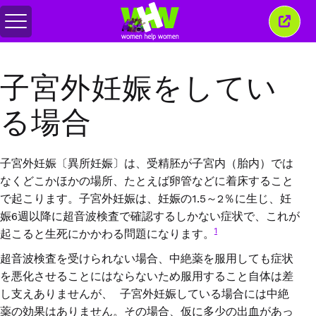
メ
こ
ニ
の
ュ
ウ
ー
ィ
子宮外妊娠をしてい
の
ン
切
ド
り
ウ
る場合
替
を
え
閉
じ
る
子宮外妊娠〔異所妊娠〕は、受精胚が子宮内（胎内）では
なくどこかほかの場所、たとえば卵管などに着床すること
で起こります。子宮外妊娠は、妊娠の
1.5
～
2
％に生じ、妊
娠
6
週以降に超音波検査で確認するしかない症状で、これが
1
起こると生死にかかわる問題になります。
超音波検査を受けられない場合、中絶薬を服用しても症状
を悪化させることにはならないため服用すること自体は差
し支えありませんが、
子宮外妊娠している場合には中絶
薬の効果はありません。その場合、仮に多少の出血があっ