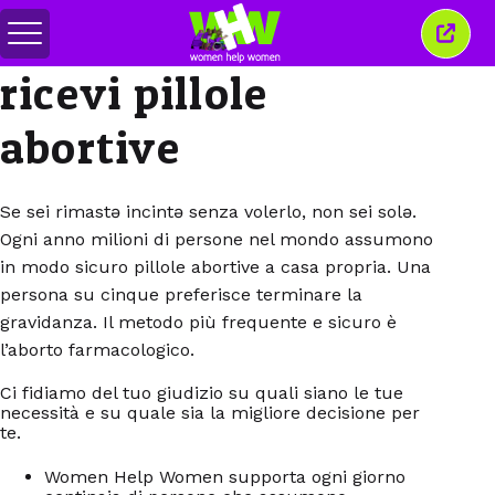
Attiva/disattiva
Chiud
menu
quest
ricevi pillole
finest
abortive
Se sei rimastə incintə senza volerlo, non sei solə.
Ogni anno milioni di persone nel mondo assumono
in modo sicuro pillole abortive a casa propria. Una
persona su cinque preferisce terminare la
gravidanza. Il metodo più frequente e sicuro è
l’aborto farmacologico.
Ci fidiamo del tuo giudizio su quali siano le tue
necessità e su quale sia la migliore decisione per
te.
Women Help Women supporta ogni giorno