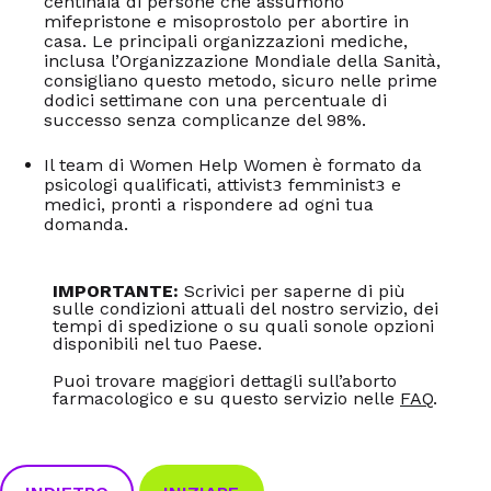
centinaia di persone che assumono
mifepristone e misoprostolo
per abortire in
casa. Le principali organizzazioni mediche,
inclusa l’Organizzazione Mondiale della Sanità,
consigliano questo metodo, sicuro nelle prime
dodici settimane con una percentuale di
successo senza complicanze del 98%.
Il team di
Women Help Women è formato da
psicologi
qualificati, atti
vistɜ femministɜ e
medici, pronti a rispondere ad ogni tua
domanda.
IMPORTANTE:
S
crivici per saperne di più
sulle condizioni attuali del nostro servizio, dei
tempi di spedizione o su quali sonole opzioni
disponibili nel tuo Paese.
Puoi trovare maggiori dettagli sull’aborto
farmacologico e su questo servizio nelle
FAQ
.