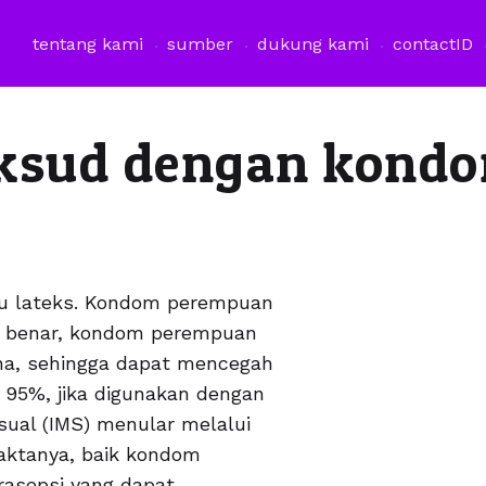
tentang kami
sumber
dukung kami
contact
ID
ksud dengan kond
u lateks. Kondom perempuan
n benar, kondom perempuan
a, sehingga dapat mencegah
 95%, jika digunakan dengan
sual (IMS) menular melalui
Faktanya, baik kondom
rasepsi yang dapat