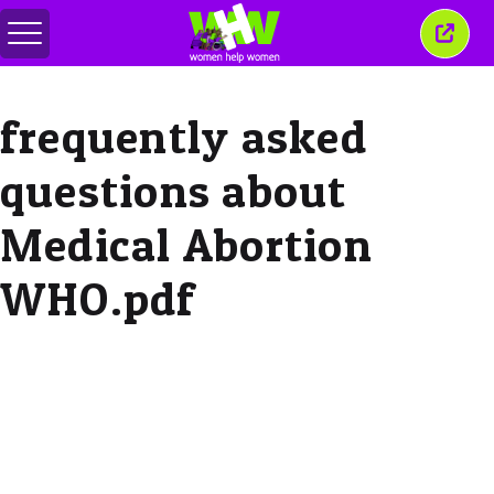
Переключить
Закр
меню
это
окно
frequently asked
questions about
Medical Abortion
WHO.pdf